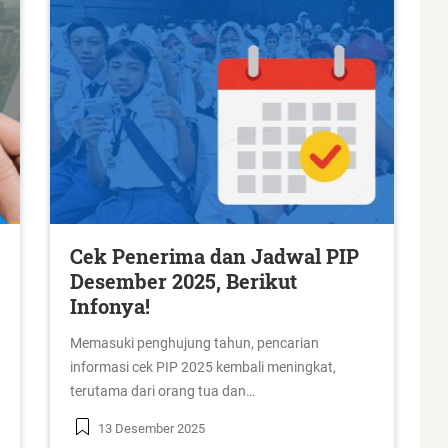
Cek Penerima dan Jadwal PIP
Desember 2025, Berikut
Infonya!
Memasuki penghujung tahun, pencarian
informasi cek PIP 2025 kembali meningkat,
terutama dari orang tua dan…
13 Desember 2025