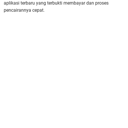
aplikasi terbaru yang terbukti membayar dan proses
pencairannya cepat.