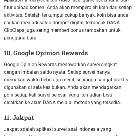
fitur upload konten. Anda akan memperoleh koin dari setiap
aktivitas. Setelah terkumpul cukup banyak, koin bisa anda
cairkan menjadi saldo dompet digital, termasuk DANA.
ClipClaps juga sering memberi bonus tambahan untuk
pengguna baru.
10. Google Opinion Rewards
Google Opinion Rewards menawarkan survei singkat
dengan imbalan saldo nyata. Setiap survei hanya
memakan waktu beberapa menit, sehingga sangat praktis
digunakan di sela kesibukan. Anda akan mendapatkan
poin setiap kali survei selesai, yang kemudian bisa
dicairkan ke akun DANA melalui metode yang tersedia.
11. Jakpat
Jakpat adalah aplikasi survei asal Indonesia yang