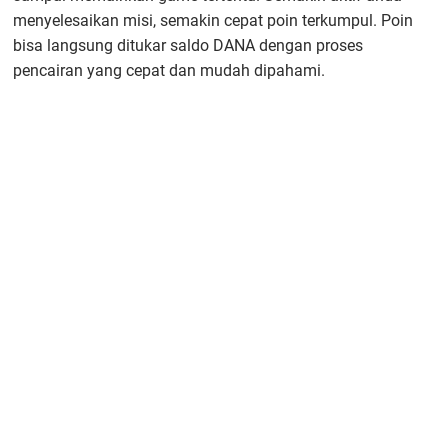
menyelesaikan misi, semakin cepat poin terkumpul. Poin
bisa langsung ditukar saldo DANA dengan proses
pencairan yang cepat dan mudah dipahami.