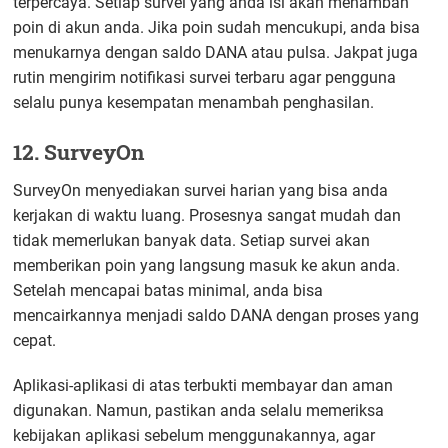
terpercaya. Setiap survei yang anda isi akan menambah
poin di akun anda. Jika poin sudah mencukupi, anda bisa
menukarnya dengan saldo DANA atau pulsa. Jakpat juga
rutin mengirim notifikasi survei terbaru agar pengguna
selalu punya kesempatan menambah penghasilan.
12. SurveyOn
SurveyOn menyediakan survei harian yang bisa anda
kerjakan di waktu luang. Prosesnya sangat mudah dan
tidak memerlukan banyak data. Setiap survei akan
memberikan poin yang langsung masuk ke akun anda.
Setelah mencapai batas minimal, anda bisa
mencairkannya menjadi saldo DANA dengan proses yang
cepat.
Aplikasi-aplikasi di atas terbukti membayar dan aman
digunakan. Namun, pastikan anda selalu memeriksa
kebijakan aplikasi sebelum menggunakannya, agar