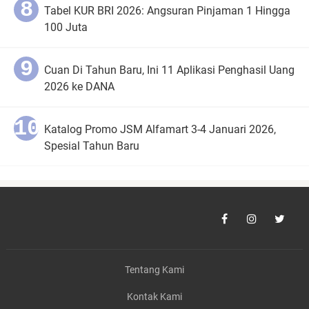
Tabel KUR BRI 2026: Angsuran Pinjaman 1 Hingga
100 Juta
Cuan Di Tahun Baru, Ini 11 Aplikasi Penghasil Uang
2026 ke DANA
Katalog Promo JSM Alfamart 3-4 Januari 2026,
Spesial Tahun Baru
Tentang Kami
Kontak Kami