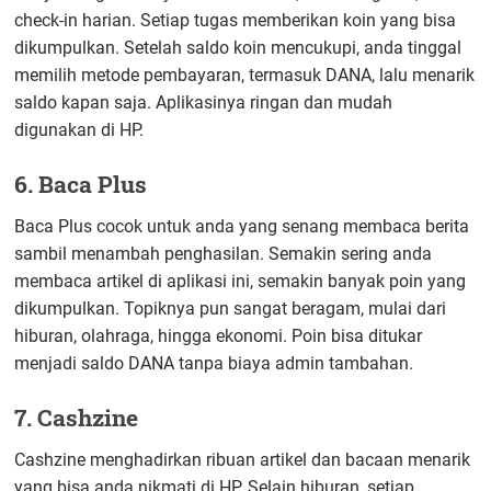
check-in harian. Setiap tugas memberikan koin yang bisa
dikumpulkan. Setelah saldo koin mencukupi, anda tinggal
memilih metode pembayaran, termasuk DANA, lalu menarik
saldo kapan saja. Aplikasinya ringan dan mudah
digunakan di HP.
6. Baca Plus
Baca Plus cocok untuk anda yang senang membaca berita
sambil menambah penghasilan. Semakin sering anda
membaca artikel di aplikasi ini, semakin banyak poin yang
dikumpulkan. Topiknya pun sangat beragam, mulai dari
hiburan, olahraga, hingga ekonomi. Poin bisa ditukar
menjadi saldo DANA tanpa biaya admin tambahan.
7. Cashzine
Cashzine menghadirkan ribuan artikel dan bacaan menarik
yang bisa anda nikmati di HP. Selain hiburan, setiap