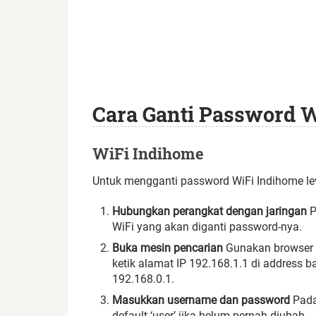
Cara Ganti Password W
WiFi Indihome
Untuk mengganti password WiFi Indihome lewa
Hubungkan perangkat dengan jaringan
P
WiFi yang akan diganti password-nya.
Buka mesin pencarian
Gunakan browser d
ketik alamat IP 192.168.1.1 di address ba
192.168.0.1.
Masukkan username dan password
Pada
default ‘user’ jika belum pernah diubah.