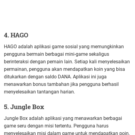
4. HAGO
HAGO adalah aplikasi game sosial yang memungkinkan
pengguna bermain berbagai mini-game sekaligus
berinteraksi dengan pemain lain. Setiap kali menyelesaikan
permainan, pengguna akan mendapatkan koin yang bisa
ditukarkan dengan saldo DANA. Aplikasi ini juga
menawarkan bonus tambahan jika pengguna berhasil
menyelesaikan tantangan harian.
5. Jungle Box
Jungle Box adalah aplikasi yang menawarkan berbagai
game seru dengan misi tertentu. Pengguna harus
menyelesaikan misi dalam game untuk mendapatkan poin.