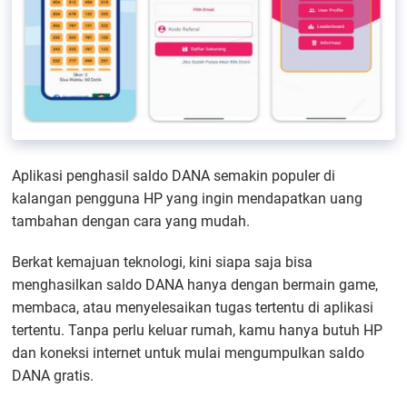
Aplikasi penghasil saldo DANA semakin populer di
kalangan pengguna HP yang ingin mendapatkan uang
tambahan dengan cara yang mudah.
Berkat kemajuan teknologi, kini siapa saja bisa
menghasilkan saldo DANA hanya dengan bermain game,
membaca, atau menyelesaikan tugas tertentu di aplikasi
tertentu. Tanpa perlu keluar rumah, kamu hanya butuh HP
dan koneksi internet untuk mulai mengumpulkan saldo
DANA gratis.