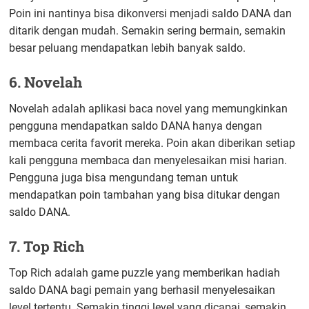
Poin ini nantinya bisa dikonversi menjadi saldo DANA dan
ditarik dengan mudah. Semakin sering bermain, semakin
besar peluang mendapatkan lebih banyak saldo.
6. Novelah
Novelah adalah aplikasi baca novel yang memungkinkan
pengguna mendapatkan saldo DANA hanya dengan
membaca cerita favorit mereka. Poin akan diberikan setiap
kali pengguna membaca dan menyelesaikan misi harian.
Pengguna juga bisa mengundang teman untuk
mendapatkan poin tambahan yang bisa ditukar dengan
saldo DANA.
7. Top Rich
Top Rich adalah game puzzle yang memberikan hadiah
saldo DANA bagi pemain yang berhasil menyelesaikan
level tertentu. Semakin tinggi level yang dicapai, semakin