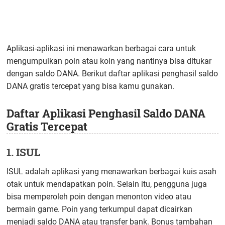
Aplikasi-aplikasi ini menawarkan berbagai cara untuk
mengumpulkan poin atau koin yang nantinya bisa ditukar
dengan saldo DANA. Berikut daftar aplikasi penghasil saldo
DANA gratis tercepat yang bisa kamu gunakan.
Daftar Aplikasi Penghasil Saldo DANA
Gratis Tercepat
1. ISUL
ISUL adalah aplikasi yang menawarkan berbagai kuis asah
otak untuk mendapatkan poin. Selain itu, pengguna juga
bisa memperoleh poin dengan menonton video atau
bermain game. Poin yang terkumpul dapat dicairkan
menjadi saldo DANA atau transfer bank. Bonus tambahan