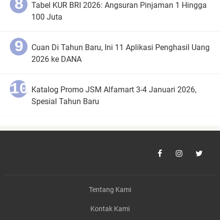
Tabel KUR BRI 2026: Angsuran Pinjaman 1 Hingga
100 Juta
Cuan Di Tahun Baru, Ini 11 Aplikasi Penghasil Uang
2026 ke DANA
Katalog Promo JSM Alfamart 3-4 Januari 2026,
Spesial Tahun Baru
Tentang Kami
Kontak Kami