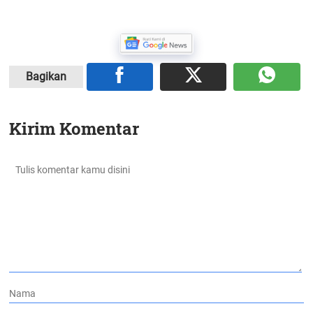
Bagikan
Kirim Komentar