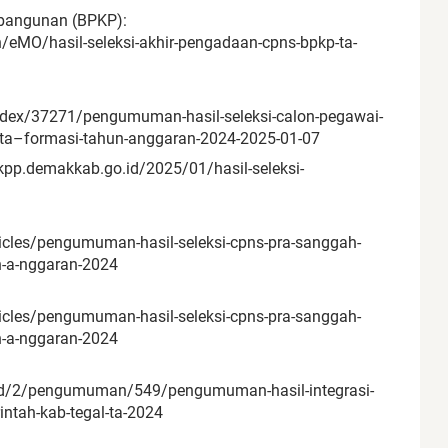
angunan (BPKP):
eMO/hasil-seleksi-akhir-pengadaan-cpns-bpkp-ta-
index/37271/pengumuman-hasil-seleksi-calon-pegawai-
arta–formasi-tahun-anggaran-2024-2025-01-07
pp.demakkab.go.id/2025/01/hasil-seleksi-
icles/pengumuman-hasil-seleksi-cpns-pra-sanggah-
n-a-nggaran-2024
icles/pengumuman-hasil-seleksi-cpns-pra-sanggah-
n-a-nggaran-2024
ead/2/pengumuman/549/pengumuman-hasil-integrasi-
ntah-kab-tegal-ta-2024