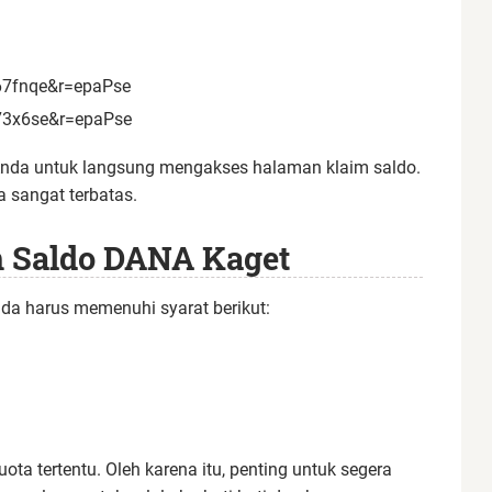
b67fnqe&r=epaPse
b773x6se&r=epaPse
r Anda untuk langsung mengakses halaman klaim saldo.
 sangat terbatas.
m Saldo DANA Kaget
da harus memenuhi syarat berikut:
.
ota tertentu. Oleh karena itu, penting untuk segera