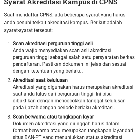
Syarat Akreditasi Kampus di CPNS
Saat mendaftar CPNS, ada beberapa syarat yang harus
anda penuhi terkait akreditasi kampus. Berikut adalah
syarat-syarat tersebut:
Scan akreditasi perguruan tinggi asli
Anda wajib menyediakan scan asli akreditasi
perguruan tinggi sebagai salah satu persyaratan berkas
pendaftaran. Pastikan dokumen ini jelas dan sesuai
dengan ketentuan yang berlaku.
Akreditasi saat kelulusan
Akreditasi yang digunakan harus merupakan akreditasi
saat anda lulus dari perguruan tinggi. Ini bisa
dibuktikan dengan mencocokkan tanggal kelulusan
pada ijazah dengan periode berlaku akreditasi.
Scan berwarna atau tangkapan layar
Dokumen akreditasi yang diunggah harus dalam
format berwarna atau merupakan tangkapan layar dari
situs BAN-PT yang menunjukkan status akreditasi