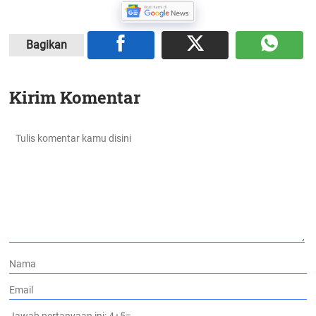
Bagikan
Kirim Komentar