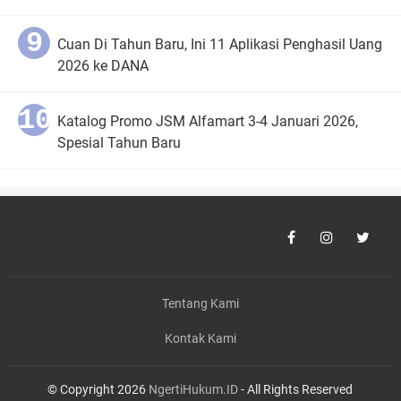
Cuan Di Tahun Baru, Ini 11 Aplikasi Penghasil Uang
2026 ke DANA
Katalog Promo JSM Alfamart 3-4 Januari 2026,
Spesial Tahun Baru
Tentang Kami
Kontak Kami
© Copyright 2026
NgertiHukum.ID
- All Rights Reserved