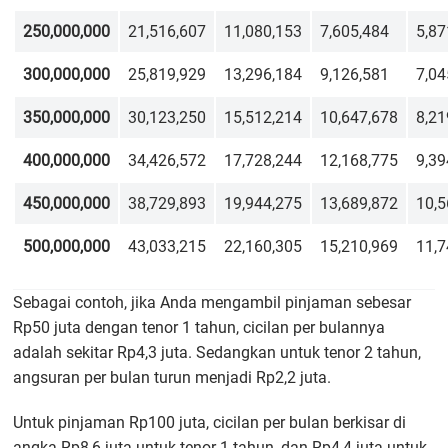
250,000,000
21,516,607
11,080,153
7,605,484
5,87
300,000,000
25,819,929
13,296,184
9,126,581
7,04
350,000,000
30,123,250
15,512,214
10,647,678
8,21
400,000,000
34,426,572
17,728,244
12,168,775
9,39
450,000,000
38,729,893
19,944,275
13,689,872
10,5
500,000,000
43,033,215
22,160,305
15,210,969
11,7
Sebagai contoh, jika Anda mengambil pinjaman sebesar
Rp50 juta dengan tenor 1 tahun, cicilan per bulannya
adalah sekitar Rp4,3 juta. Sedangkan untuk tenor 2 tahun,
angsuran per bulan turun menjadi Rp2,2 juta.
Untuk pinjaman Rp100 juta, cicilan per bulan berkisar di
angka Rp8,6 juta untuk tenor 1 tahun, dan Rp4,4 juta untuk