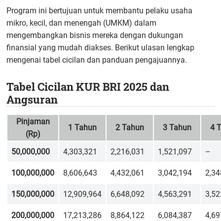
Program ini bertujuan untuk membantu pelaku usaha
mikro, kecil, dan menengah (UMKM) dalam
mengembangkan bisnis mereka dengan dukungan
finansial yang mudah diakses. Berikut ulasan lengkap
mengenai tabel cicilan dan panduan pengajuannya.
Tabel Cicilan KUR BRI 2025 dan
Angsuran
Pinjaman
1 Tahun
2 Tahun
3 Tahun
4 
(Rp)
50,000,000
4,303,321
2,216,031
1,521,097
–
100,000,000
8,606,643
4,432,061
3,042,194
2,34
150,000,000
12,909,964
6,648,092
4,563,291
3,52
200,000,000
17,213,286
8,864,122
6,084,387
4,69